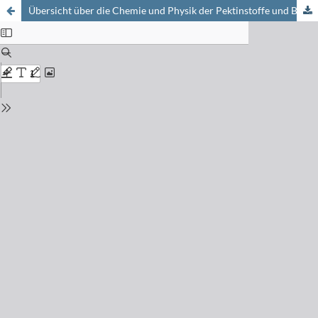
Übersicht über die Chemie und Physik der Pektinstoffe und Besprechung der neueren Literatur 1937-1946