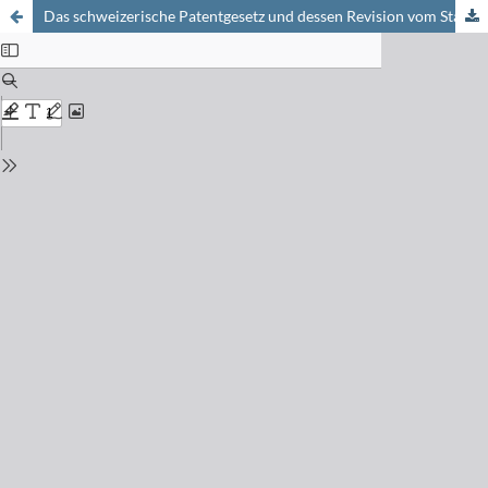
Das schweizerische Patentgesetz und dessen Revision vom Standpunkt der chemischen Industrie