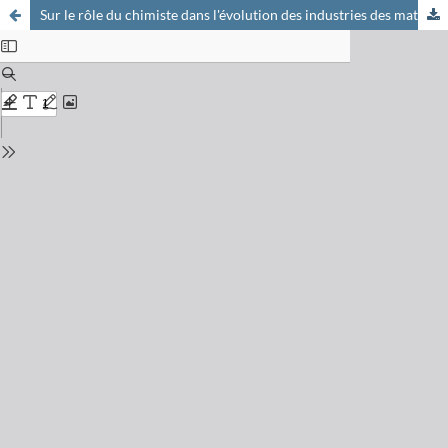
Sur le rôle du chimiste dans l'évolution des industries des matières premières odorantes