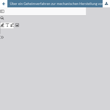
Über ein Geheimverfahren zur mechanischen Herstellung von Bleistaub bzw. Bleioxyd