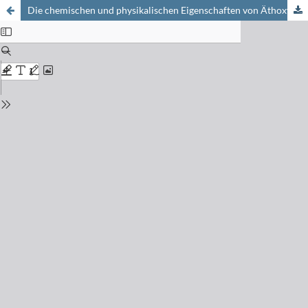
Die chemischen und physikalischen Eigenschaften von Äthoxyharzen in Abhängigkeit von ihren Kombinationspartnern