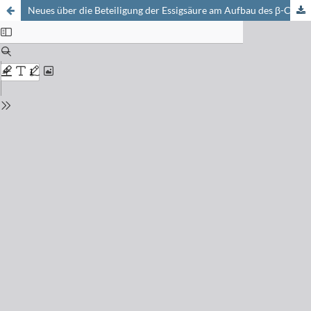
Neues über die Beteiligung der Essigsäure am Aufbau des β-Carotins