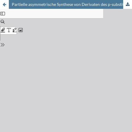
Partielle asymmetrische Synthese von Derivaten des p-substituierten Phenylalanins