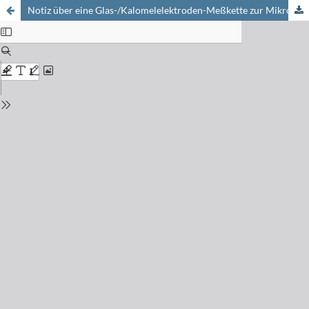
Notiz über eine Glas-/Kalomelelektroden-Meßkette zur Mikrotitration in inerter Atmosphäre