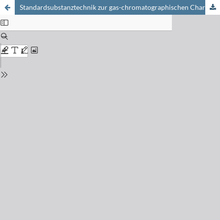
Standardsubstanztechnik zur gas-chromatographischen Charakterisierung organischer Verbindungen