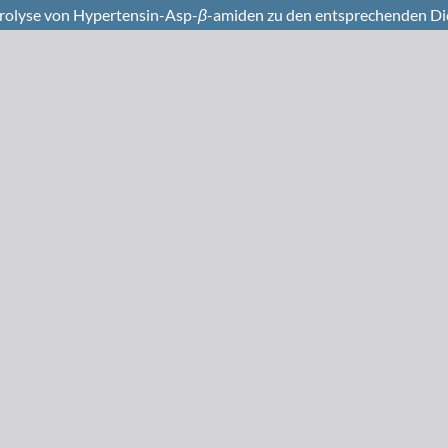
drolyse von Hypertensin-Asp-
β
-amiden zu den entsprechenden Di