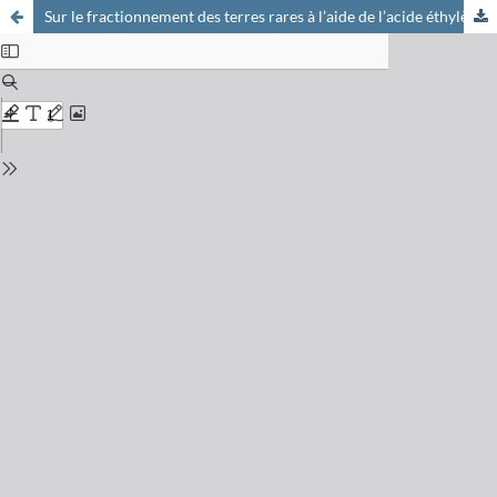
Sur le fractionnement des terres rares à l’aide de l’acide éthylènediamine-tétraacétique