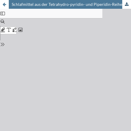
Schlafmittel aus der Tetrahydro-pyridin- und Piperidin-Reihe