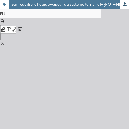
Sur l’équilibre liquide-vapeur du système ternaire H
PO
—HNO
3
4
3