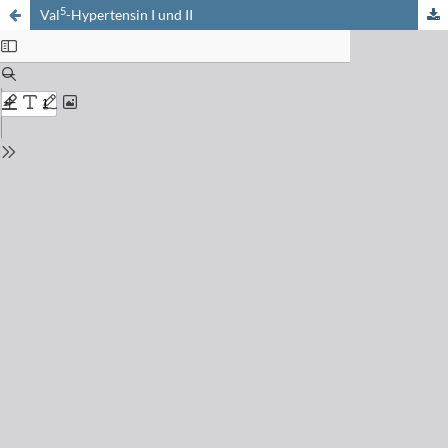
5
Val
-Hypertensin I und II