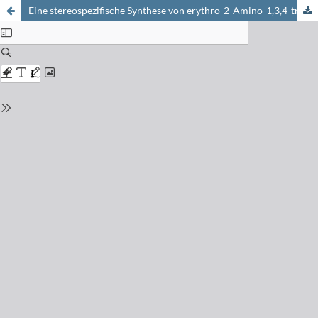
Eine stereospezifische Synthese von erythro-2-Amino-1,3,4-trihydroxybutan