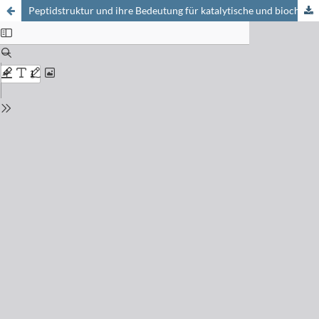
Peptidstruktur und ihre Bedeutung für katalytische und biochemische Vorgänge