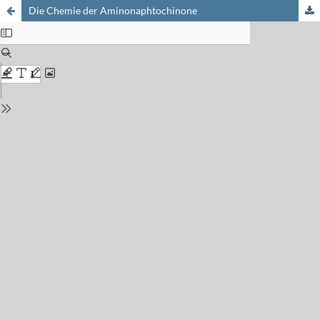
Die Chemie der Aminonaphtochinone