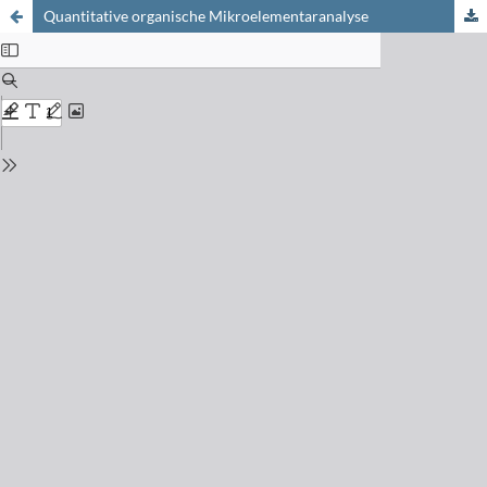
Quantitative organische Mikroelementaranalyse