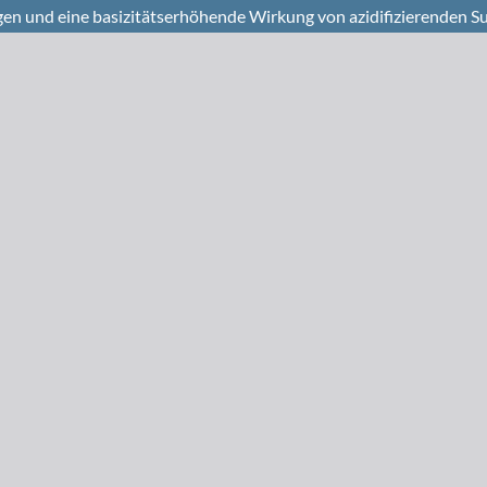
n und eine basizitätserhöhende Wirkung von azidifizierenden S