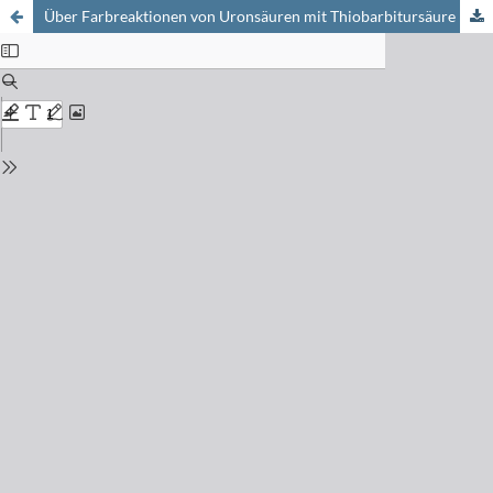
Über Farbreaktionen von Uronsäuren mit Thiobarbitursäure