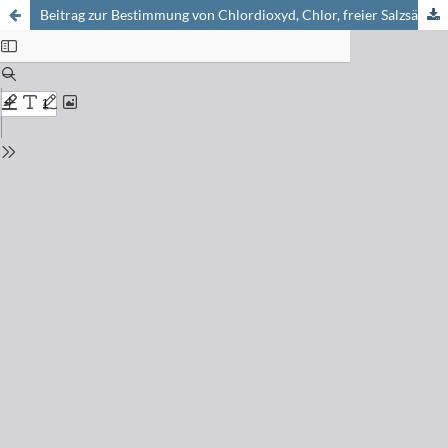
Beitrag zur Bestimmung von Chlordioxyd, Chlor, freier Salzsäure und Chlorid-Chlor in Chlordioxydlösungen, wie sie beim Kesting-Prozeß anfallen