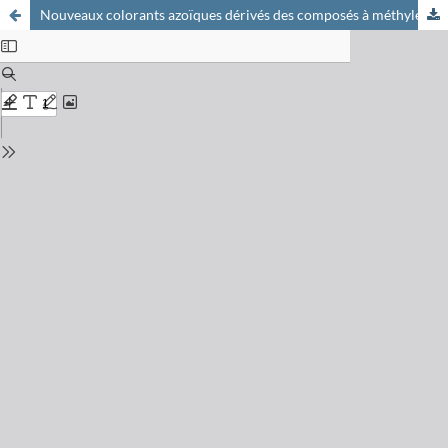
Nouveaux colorants azoïques dérivés des composés à méthyle réactif