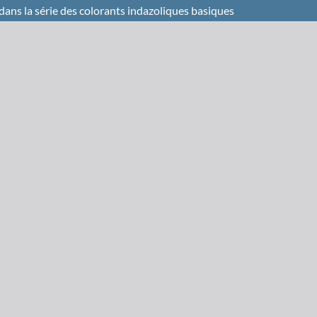
e dans la série des colorants indazoliques basiques