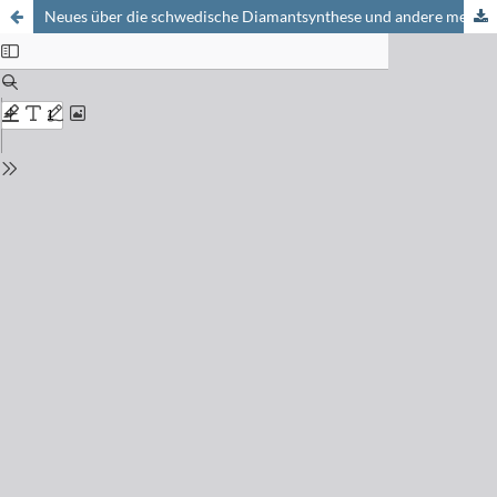
Neues über die schwedische Diamantsynthese und andere metallkatalysierte polymorphe Umwandlungen