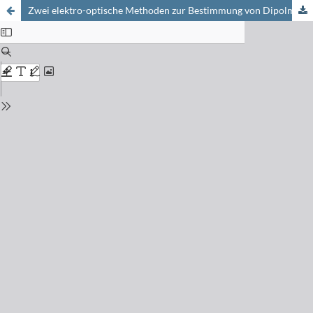
Zwei elektro-optische Methoden zur Bestimmung von Dipolmomenten angeregter Moleküle