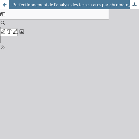
Perfectionnement de l’analyse des terres rares par chromatographie de déplacement sur échangeurs d’ions