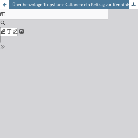
Über benzologe Tropylium-Kationen: ein Beitrag zur Kenntnis der Zusammenhänge zwischen Konstitution und Farbe aromatischer Systeme