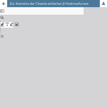
Zur Kenntnis der Chemie einfacher
β
-Hydroxyfurane