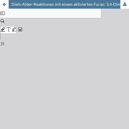
Diels-Alder-Reaktionen mit einem aktivierten Furan: 3,4-Dimethoxyfuran