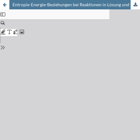
Entropie-Energie-Beziehungen bei Reaktionen in Lösung und Strukturänderungen der Lbergangszustände