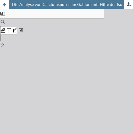
Die Analyse von Calciumspuren im Gallium mit Hilfe der Isotopenverdünnungsmethoden