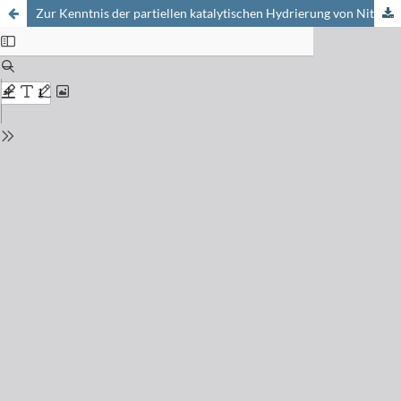
Zur Kenntnis der partiellen katalytischen Hydrierung von Nitrocyclohexan