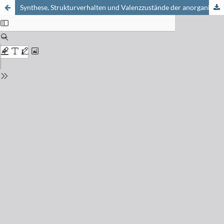
Synthese, Strukturverhalten und Valenzzustände der anorganischen Materie im Bereich hoher und höchster Drucke