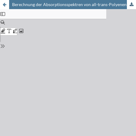
Berechnung der Absorptionsspektren von all-trans-Polyenen mittels eines «Molecules in Molecules»-Modelles