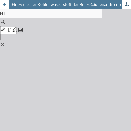
Ein zyklischer Kohlenwasserstoff der Benzo(c)phenanthrenreihe