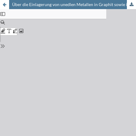
Über die Einlagerung von unedlen Metallen in Graphit sowie in Metallchalkogenide vom Typ MeX