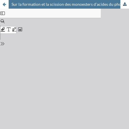
Sur la formation et la scission des monoesters d’acides du phosphore et de l’acide sulfurique, et sur la réaction des isothiocyanates avec les amionalcoyl-monoesters de ces acides