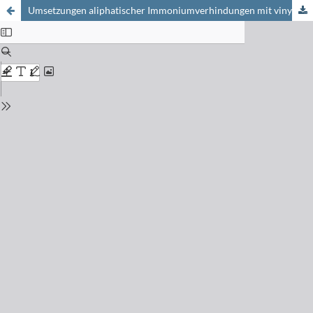
Umsetzungen aliphatischer Immoniumverhindungen mit vinylogen Säureamiden zu langkettigen Polymethinfarbstoffen