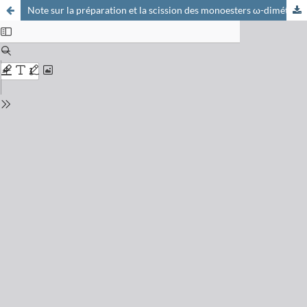
Note sur la préparation et la scission des monoesters ω-diméthylamino (triméthylammonium)-propyl (butyl)-sulfuriques