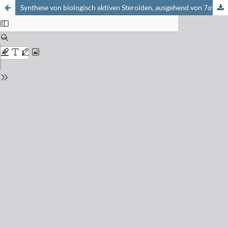
Synthese von biologisch aktiven Steroiden, ausgehend von 7
α
-Methyl-östron