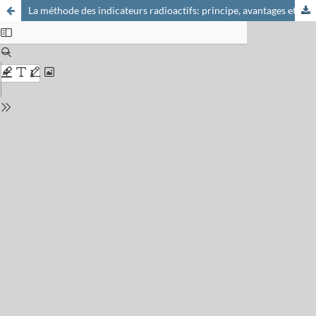
La méthode des indicateurs radioactifs: principe, avantages et limites