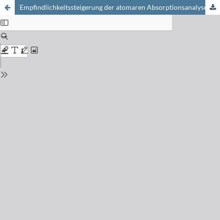
Empfindlichkeitssteigerung der atomaren Absorptionsanalyse mittels flammenloser Atomisierung