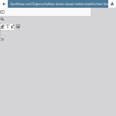
Synthese und Eigenschaften eines neuen heterozyklischen Systems, des Imidazo[2.1-c]-as-triazins