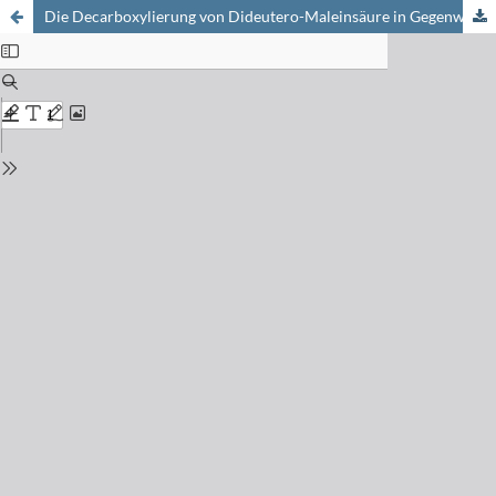
Die Decarboxylierung von Dideutero-Maleinsäure in Gegenwart von Pyridin und Chinolin