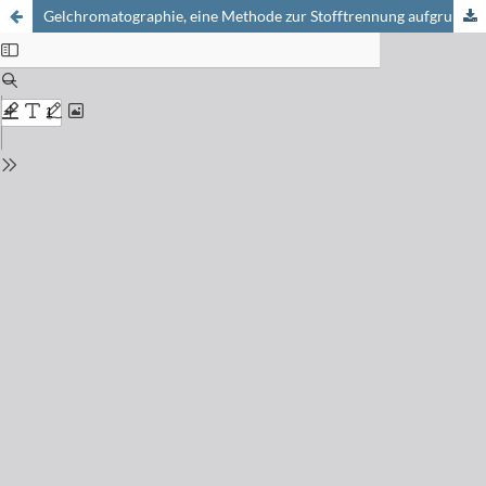
Gelchromatographie, eine Methode zur Stofftrennung aufgrund von Molekulargewichtsunterschieden