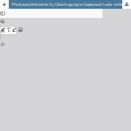
Photosensibilisierte O
-Übertragung in Gegenwart oder mittels
β
2