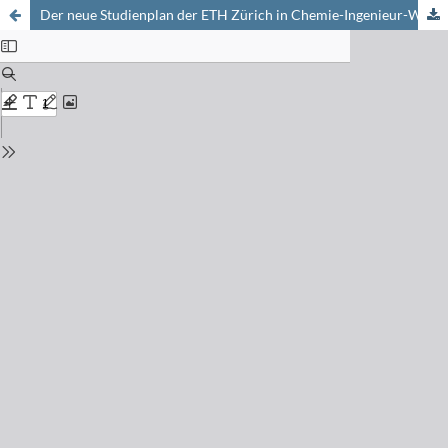
Der neue Studienplan der ETH Zürich in Chemie-Ingenieur-Wesen