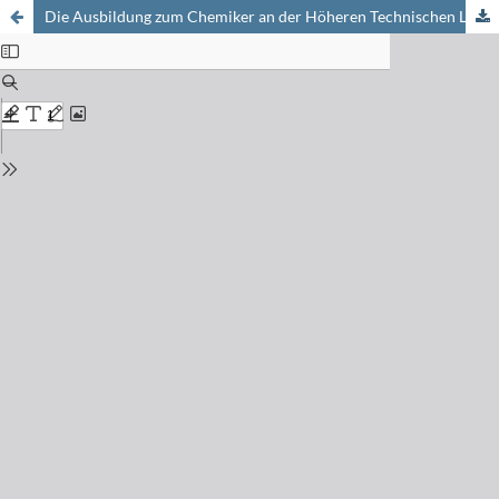
Die Ausbildung zum Chemiker an der Höheren Technischen Lehranstalt (HTL)