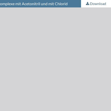
omplexe mit Acetonitril und mit Chlorid
Download