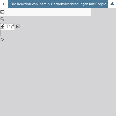
Die Reaktion von Inamin-Carbonylverbindungen mit Propiolaldehyd und Acetaldehyd